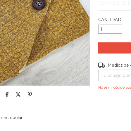
VER MEDIOS 
CANTIDAD
Entregas para e
Medios de 
No sé mi código pos
n micropolar.