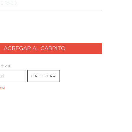
DE PAGO
l CP:
CAMBIAR CP
envío
CALCULAR
tal