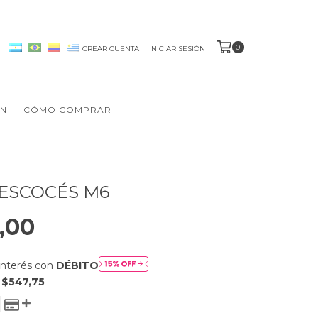
0
CREAR CUENTA
INICIAR SESIÓN
ÓN
CÓMO COMPRAR
ESCOCÉS M6
,00
interés con
DÉBITO
E
$547,75